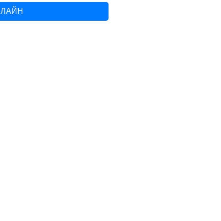
НЛАЙН
РЕТЬ ОНЛАЙН