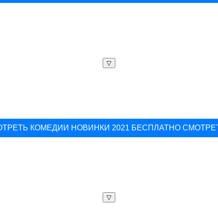
▽
ТРЕТЬ КОМЕДИИ НОВИНКИ 2021 БЕСПЛАТНО СМОТРЕ
▽