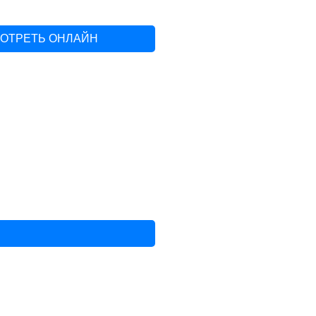
МОТРЕТЬ ОНЛАЙН