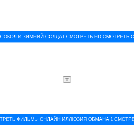
СОКОЛ И ЗИМНИЙ СОЛДАТ СМОТРЕТЬ HD СМОТРЕТЬ 
▽
ТРЕТЬ ФИЛЬМЫ ОНЛАЙН ИЛЛЮЗИЯ ОБМАНА 1 СМОТР