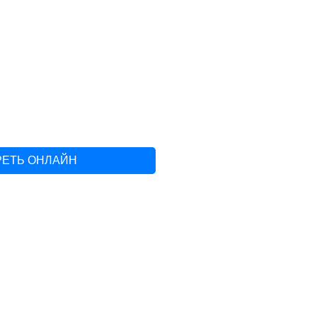
РЕТЬ ОНЛАЙН