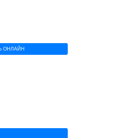
Ь ОНЛАЙН