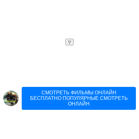
▽
СМОТРЕТЬ ФИЛЬМЫ ОНЛАЙН
БЕСПЛАТНО ПОПУЛЯРНЫЕ СМОТРЕТЬ
ОНЛАЙН