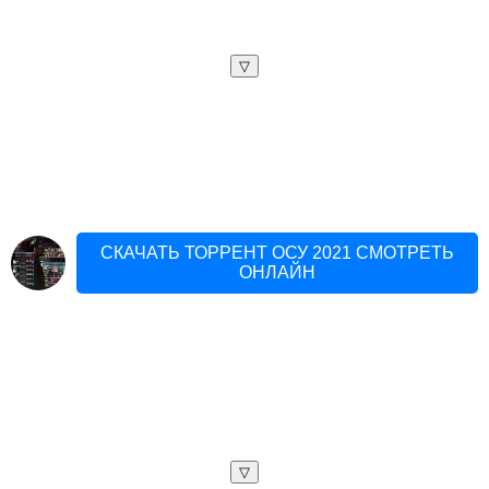
▽
СКАЧАТЬ ТОРРЕНТ ОСУ 2021 СМОТРЕТЬ
ОНЛАЙН
▽