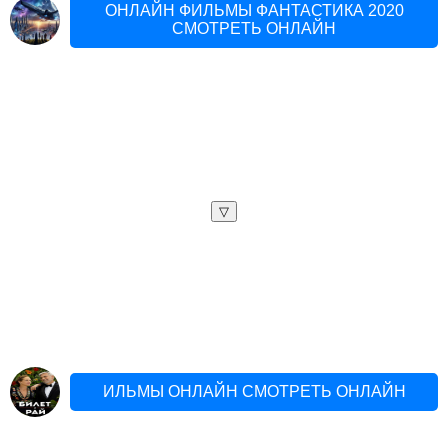
ОНЛАЙН ФИЛЬМЫ ФАНТАСТИКА 2020
СМОТРЕТЬ ОНЛАЙН
▽
ИЛЬМЫ ОНЛАЙН СМОТРЕТЬ ОНЛАЙН