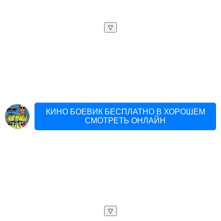
▽
КИНО БОЕВИК БЕСПЛАТНО В ХОРОШЕМ
СМОТРЕТЬ ОНЛАЙН
▽