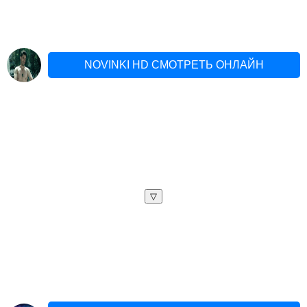
NOVINKI HD СМОТРЕТЬ ОНЛАЙН
▽