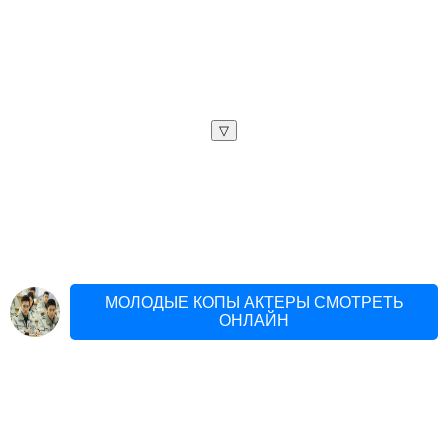
▽
МОЛОДЫЕ КОПЫ АКТЕРЫ СМОТРЕТЬ
ОНЛАЙН