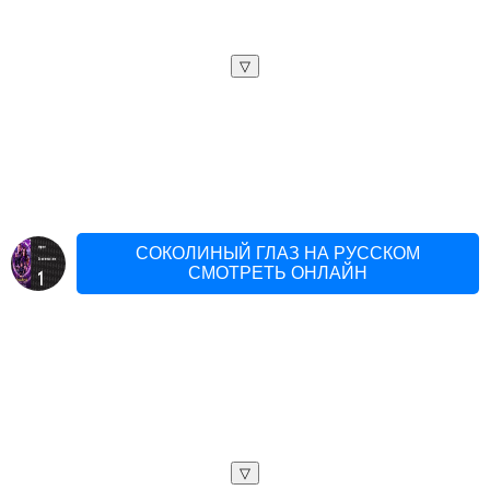
▽
СОКОЛИНЫЙ ГЛАЗ НА РУССКОМ
СМОТРЕТЬ ОНЛАЙН
▽