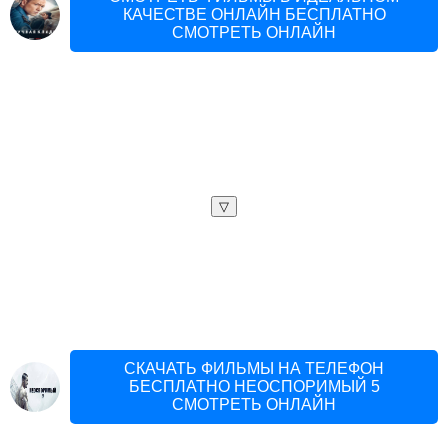
КАЧЕСТВЕ ОНЛАЙН БЕСПЛАТНО
СМОТРЕТЬ ОНЛАЙН
▽
СКАЧАТЬ ФИЛЬМЫ НА ТЕЛЕФОН
БЕСПЛАТНО НЕОСПОРИМЫЙ 5
СМОТРЕТЬ ОНЛАЙН