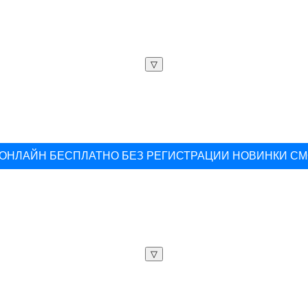
▽
ОНЛАЙН БЕСПЛАТНО БЕЗ РЕГИСТРАЦИИ НОВИНКИ С
▽