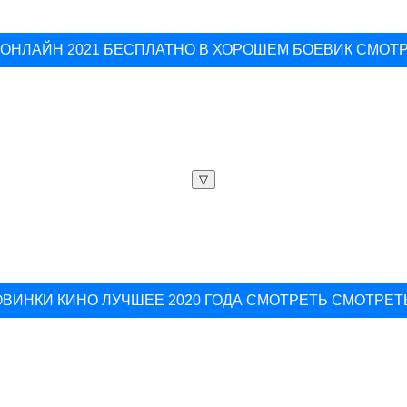
 ОНЛАЙН 2021 БЕСПЛАТНО В ХОРОШЕМ БОЕВИК СМОТ
▽
ВИНКИ КИНО ЛУЧШЕЕ 2020 ГОДА СМОТРЕТЬ СМОТРЕТ