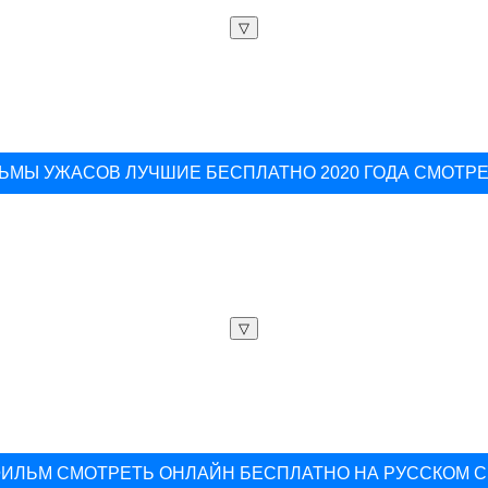
▽
ЬМЫ УЖАСОВ ЛУЧШИЕ БЕСПЛАТНО 2020 ГОДА СМОТР
▽
ФИЛЬМ СМОТРЕТЬ ОНЛАЙН БЕСПЛАТНО НА РУССКОМ 