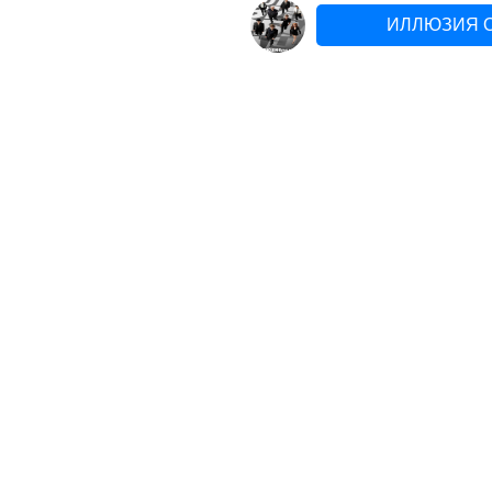
ИЛЛЮЗИЯ О
САЙТ СМО