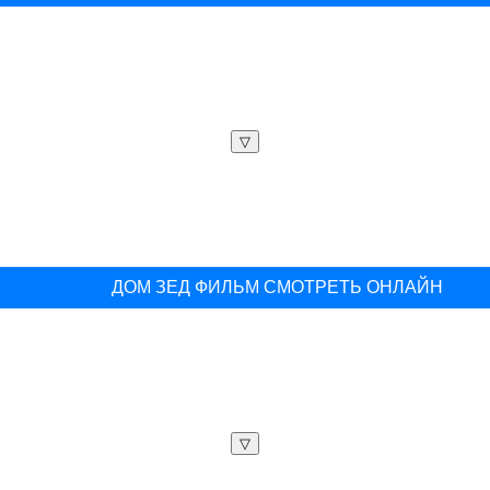
▽
ДОМ ЗЕД ФИЛЬМ СМОТРЕТЬ ОНЛАЙН
▽