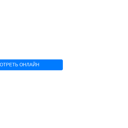
МОТРЕТЬ ОНЛАЙН