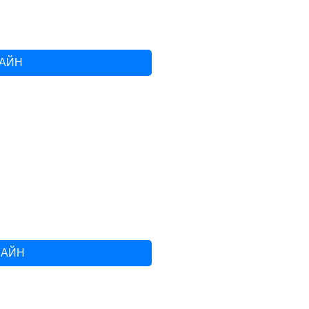
ЛАЙН
ЛАЙН