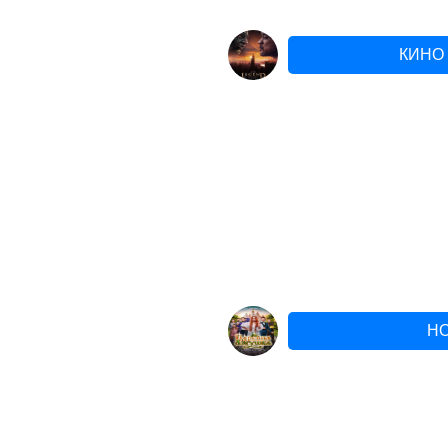
КИНО
НО