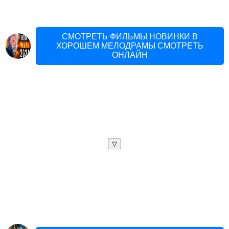
СМОТРЕТЬ ФИЛЬМЫ НОВИНКИ В
ХОРОШЕМ МЕЛОДРАМЫ СМОТРЕТЬ
ОНЛАЙН
▽