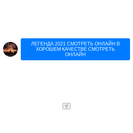
ЛЕГЕНДА 2021 СМОТРЕТЬ ОНЛАЙН В
ХОРОШЕМ КАЧЕСТВЕ СМОТРЕТЬ
ОНЛАЙН
▽