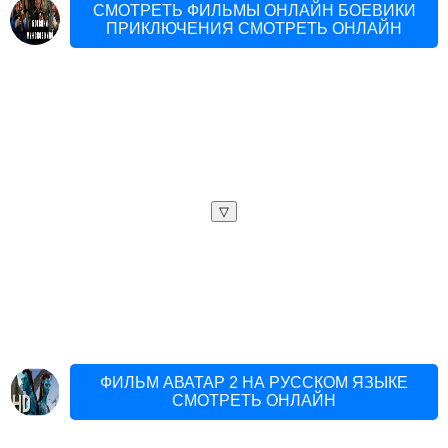
СМОТРЕТЬ ФИЛЬМЫ ОНЛАЙН БОЕВИКИ
ПРИКЛЮЧЕНИЯ СМОТРЕТЬ ОНЛАЙН
▽
ФИЛЬМ АВАТАР 2 НА РУССКОМ ЯЗЫКЕ
СМОТРЕТЬ ОНЛАЙН