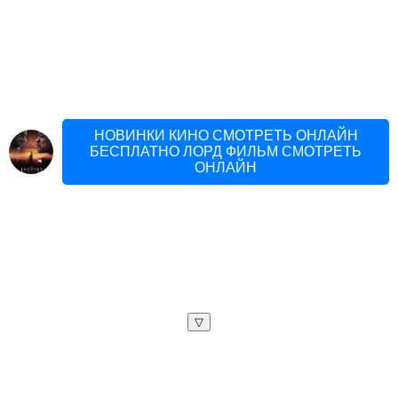
НОВИНКИ КИНО СМОТРЕТЬ ОНЛАЙН
БЕСПЛАТНО ЛОРД ФИЛЬМ СМОТРЕТЬ
ОНЛАЙН
▽