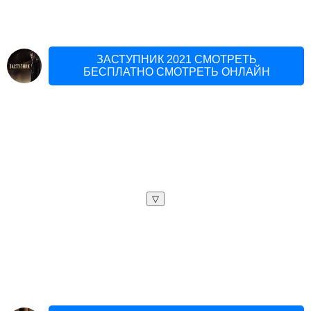
ЗАСТУПНИК 2021 СМОТРЕТЬ
БЕСПЛАТНО СМОТРЕТЬ ОНЛАЙН
▽