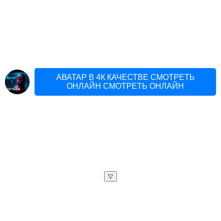
АВАТАР В 4К КАЧЕСТВЕ СМОТРЕТЬ
ОНЛАЙН СМОТРЕТЬ ОНЛАЙН
▽