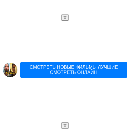
▽
СМОТРЕТЬ НОВЫЕ ФИЛЬМЫ ЛУЧШИЕ
СМОТРЕТЬ ОНЛАЙН
▽