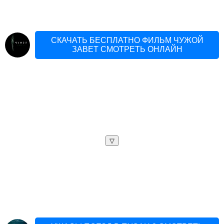
СКАЧАТЬ БЕСПЛАТНО ФИЛЬМ ЧУЖОЙ
ЗАВЕТ СМОТРЕТЬ ОНЛАЙН
▽