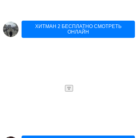
ХИТМАН 2 БЕСПЛАТНО СМОТРЕТЬ
ОНЛАЙН
▽