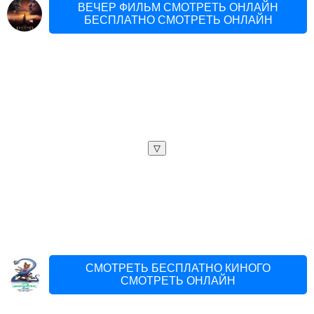
ВЕЧЕР ФИЛЬМ СМОТРЕТЬ ОНЛАЙН
БЕСПЛАТНО СМОТРЕТЬ ОНЛАЙН
▽
СМОТРЕТЬ БЕСПЛАТНО КИНОГО
СМОТРЕТЬ ОНЛАЙН