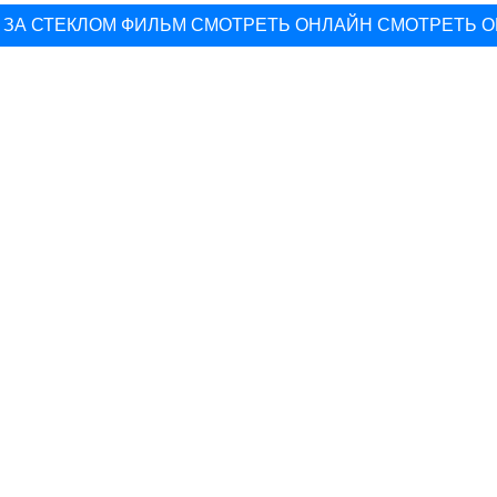
ЗА СТЕКЛОМ ФИЛЬМ СМОТРЕТЬ ОНЛАЙН СМОТРЕТЬ 
▽
 КОМЕДИИ ОНЛАЙН В ХОРОШЕМ КАЧЕСТВЕ НОВИНКИ 
▽