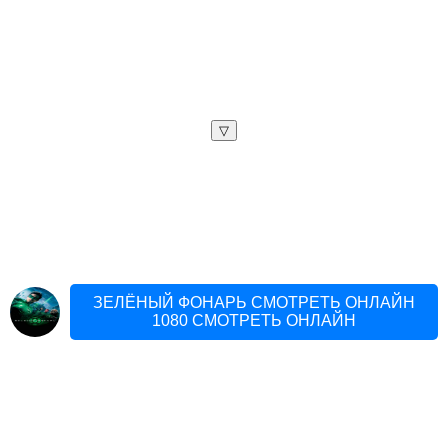
▽
ЗЕЛЁНЫЙ ФОНАРЬ СМОТРЕТЬ ОНЛАЙН
1080 СМОТРЕТЬ ОНЛАЙН