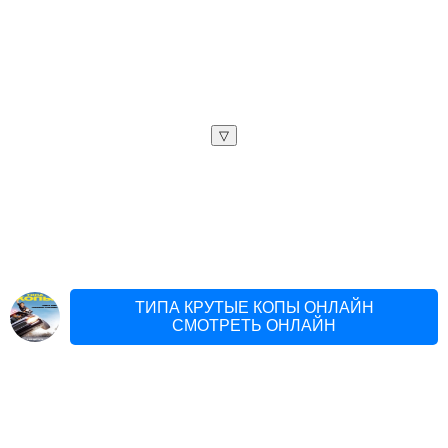
▽
ТИПА КРУТЫЕ КОПЫ ОНЛАЙН
СМОТРЕТЬ ОНЛАЙН