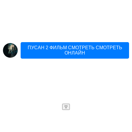
ПУСАН 2 ФИЛЬМ СМОТРЕТЬ СМОТРЕТЬ
ОНЛАЙН
▽