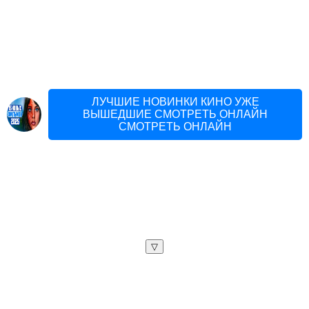
ЛУЧШИЕ НОВИНКИ КИНО УЖЕ
ВЫШЕДШИЕ СМОТРЕТЬ ОНЛАЙН
СМОТРЕТЬ ОНЛАЙН
▽