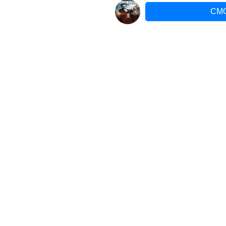
СМ
СМОТРЕТ