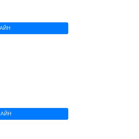
ЛАЙН
ЛАЙН