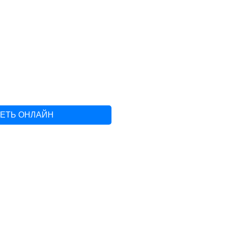
РЕТЬ ОНЛАЙН