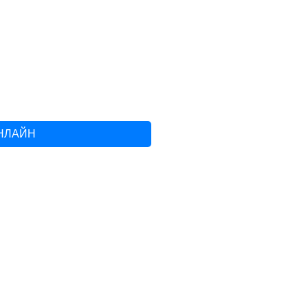
ОНЛАЙН