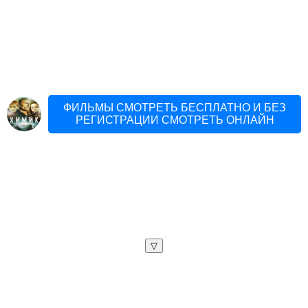
ФИЛЬМЫ СМОТРЕТЬ БЕСПЛАТНО И БЕЗ
РЕГИСТРАЦИИ СМОТРЕТЬ ОНЛАЙН
▽