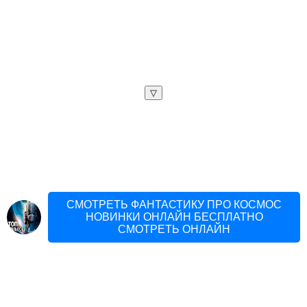
▽
СМОТРЕТЬ ФАНТАСТИКУ ПРО КОСМОС
НОВИНКИ ОНЛАЙН БЕСПЛАТНО
СМОТРЕТЬ ОНЛАЙН