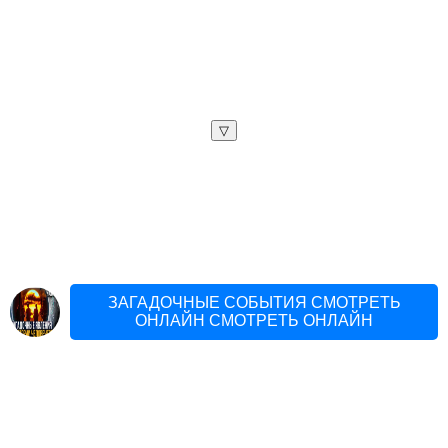
▽
ЗАГАДОЧНЫЕ СОБЫТИЯ СМОТРЕТЬ
ОНЛАЙН СМОТРЕТЬ ОНЛАЙН