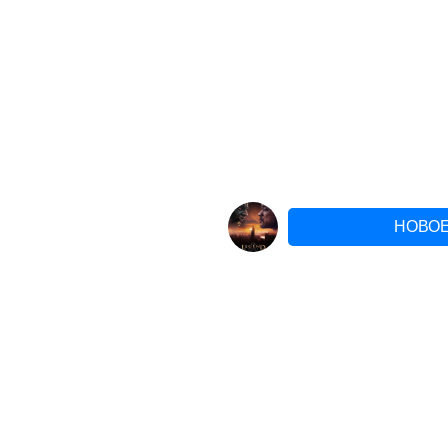
НОВОЕ