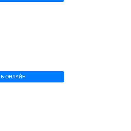
ТЬ ОНЛАЙН