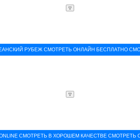
▽
ЕАНСКИЙ РУБЕЖ СМОТРЕТЬ ОНЛАЙН БЕСПЛАТНО СМ
▽
ONLINE СМОТРЕТЬ В ХОРОШЕМ КАЧЕСТВЕ СМОТРЕТЬ