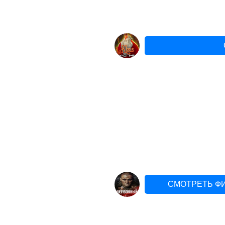
СМОТРЕТЬ Ф