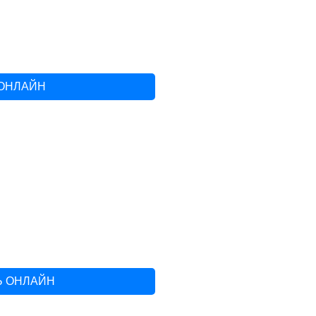
 ОНЛАЙН
Ь ОНЛАЙН