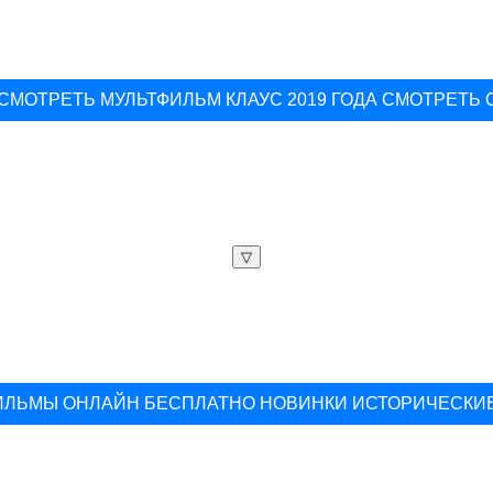
СМОТРЕТЬ МУЛЬТФИЛЬМ КЛАУС 2019 ГОДА СМОТРЕТЬ
▽
ИЛЬМЫ ОНЛАЙН БЕСПЛАТНО НОВИНКИ ИСТОРИЧЕСКИ