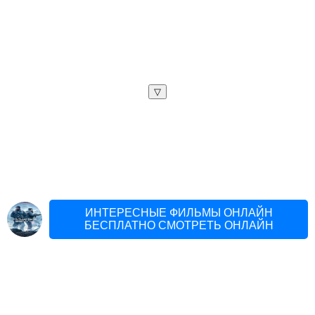
▽
ИНТЕРЕСНЫЕ ФИЛЬМЫ ОНЛАЙН
БЕСПЛАТНО СМОТРЕТЬ ОНЛАЙН