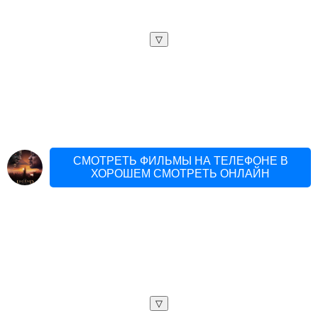
▽
СМОТРЕТЬ ФИЛЬМЫ НА ТЕЛЕФОНЕ В
ХОРОШЕМ СМОТРЕТЬ ОНЛАЙН
▽