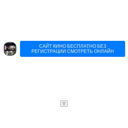
САЙТ КИНО БЕСПЛАТНО БЕЗ
РЕГИСТРАЦИИ СМОТРЕТЬ ОНЛАЙН
▽