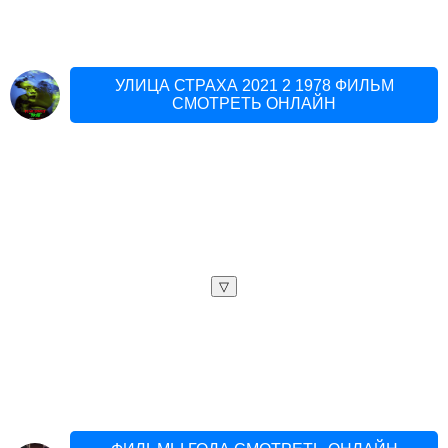
УЛИЦА СТРАХА 2021 2 1978 ФИЛЬМ
СМОТРЕТЬ ОНЛАЙН
▽