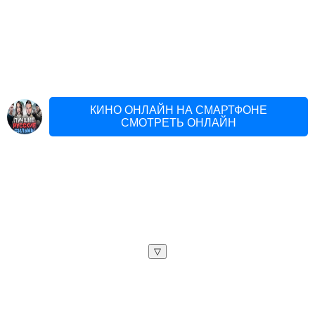
КИНО ОНЛАЙН НА СМАРТФОНЕ
СМОТРЕТЬ ОНЛАЙН
▽