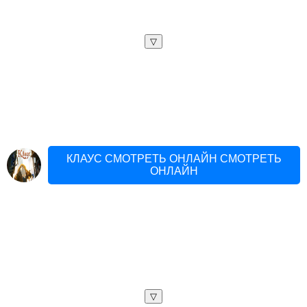
▽
КЛАУС СМОТРЕТЬ ОНЛАЙН СМОТРЕТЬ
ОНЛАЙН
▽