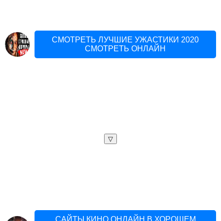
СМОТРЕТЬ ЛУЧШИЕ УЖАСТИКИ 2020
СМОТРЕТЬ ОНЛАЙН
▽
САЙТЫ КИНО ОНЛАЙН В ХОРОШЕМ