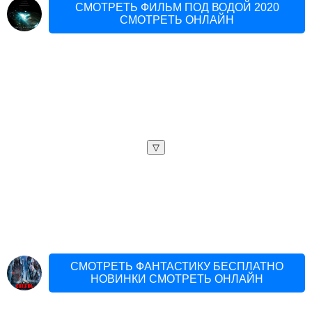
СМОТРЕТЬ ФИЛЬМ ПОД ВОДОЙ 2020
СМОТРЕТЬ ОНЛАЙН
▽
СМОТРЕТЬ ФАНТАСТИКУ БЕСПЛАТНО
НОВИНКИ СМОТРЕТЬ ОНЛАЙН