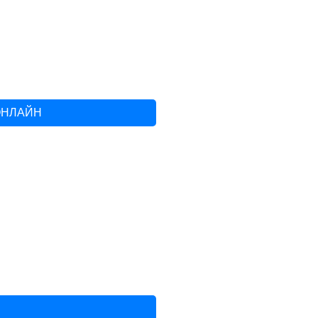
ОНЛАЙН