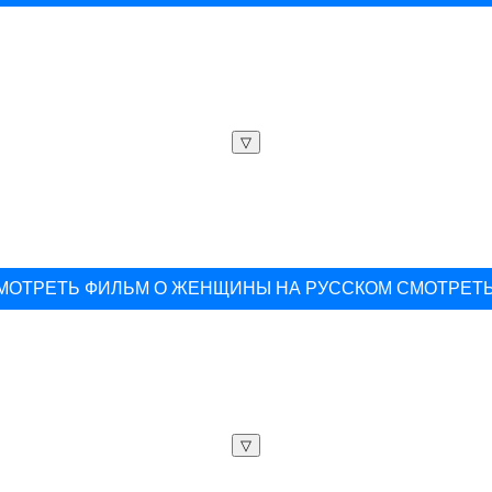
▽
МОТРЕТЬ ФИЛЬМ О ЖЕНЩИНЫ НА РУССКОМ СМОТРЕТ
▽