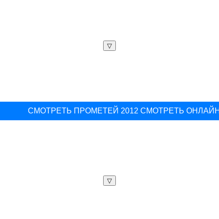
▽
СМОТРЕТЬ ПРОМЕТЕЙ 2012 СМОТРЕТЬ ОНЛАЙ
▽