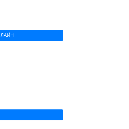
НЛАЙН