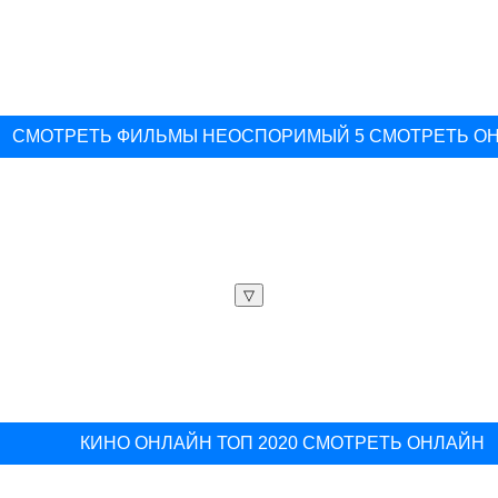
СМОТРЕТЬ ФИЛЬМЫ НЕОСПОРИМЫЙ 5 СМОТРЕТЬ О
▽
КИНО ОНЛАЙН ТОП 2020 СМОТРЕТЬ ОНЛАЙН