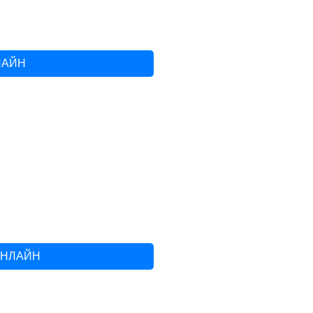
ЛАЙН
ОНЛАЙН