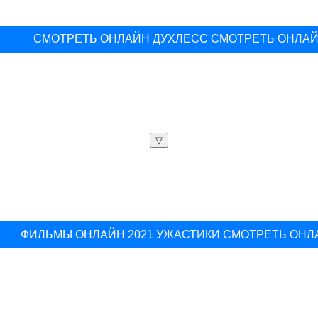
СМОТРЕТЬ ОНЛАЙН ДУХЛЕСС СМОТРЕТЬ ОНЛА
▽
ФИЛЬМЫ ОНЛАЙН 2021 УЖАСТИКИ СМОТРЕТЬ ОНЛ