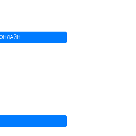
 ОНЛАЙН