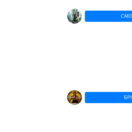
СМО
БР