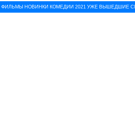
 ФИЛЬМЫ НОВИНКИ КОМЕДИИ 2021 УЖЕ ВЫШЕДШИЕ 
▽
ЛАТНО В ХОРОШЕМ СМОТРЕТЬ ОНЛАЙН
▽