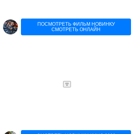
ПОСМОТРЕТЬ ФИЛЬМ НОВИНКУ
СМОТРЕТЬ ОНЛАЙН
▽