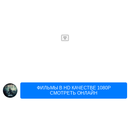
▽
ФИЛЬМЫ В HD КАЧЕСТВЕ 1080P
СМОТРЕТЬ ОНЛАЙН