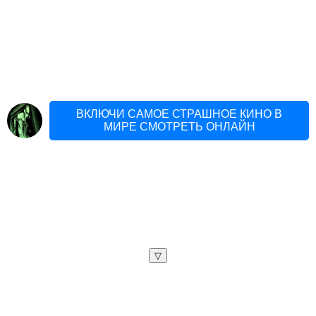
ВКЛЮЧИ САМОЕ СТРАШНОЕ КИНО В
МИРЕ СМОТРЕТЬ ОНЛАЙН
▽