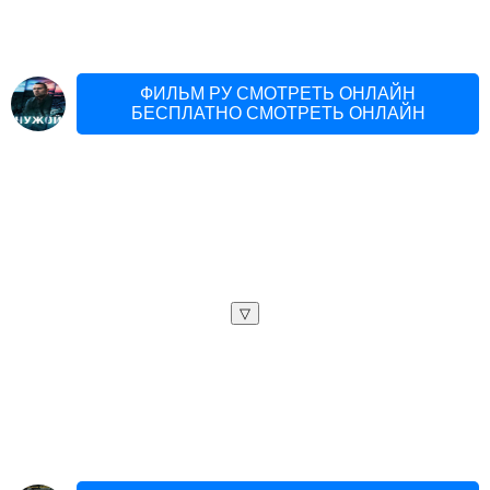
ФИЛЬМ РУ СМОТРЕТЬ ОНЛАЙН
БЕСПЛАТНО СМОТРЕТЬ ОНЛАЙН
▽