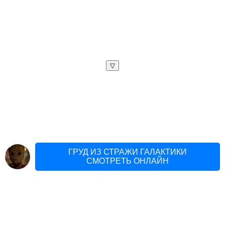
▽
ГРУД ИЗ СТРАЖИ ГАЛАКТИКИ
СМОТРЕТЬ ОНЛАЙН