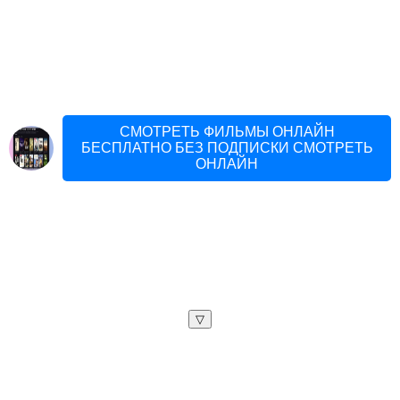
СМОТРЕТЬ ФИЛЬМЫ ОНЛАЙН
БЕСПЛАТНО БЕЗ ПОДПИСКИ СМОТРЕТЬ
ОНЛАЙН
▽