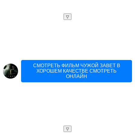
▽
СМОТРЕТЬ ФИЛЬМ ЧУЖОЙ ЗАВЕТ В
ХОРОШЕМ КАЧЕСТВЕ СМОТРЕТЬ
ОНЛАЙН
▽