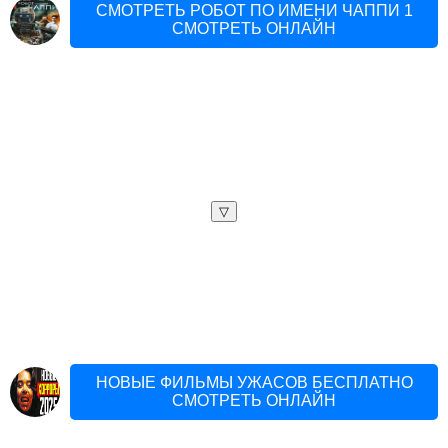
СМОТРЕТЬ РОБОТ ПО ИМЕНИ ЧАППИ 1
СМОТРЕТЬ ОНЛАЙН
▽
НОВЫЕ ФИЛЬМЫ УЖАСОВ БЕСПЛАТНО
СМОТРЕТЬ ОНЛАЙН