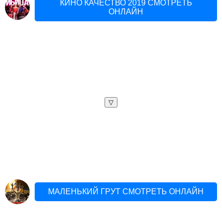
КИНО КАЧЕСТВО 2019 СМОТРЕТЬ
ОНЛАЙН
▽
МАЛЕНЬКИЙ ГРУТ СМОТРЕТЬ ОНЛАЙН