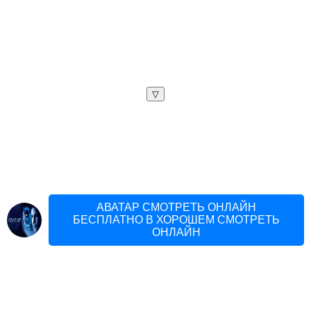
▽
АВАТАР СМОТРЕТЬ ОНЛАЙН
БЕСПЛАТНО В ХОРОШЕМ СМОТРЕТЬ
ОНЛАЙН