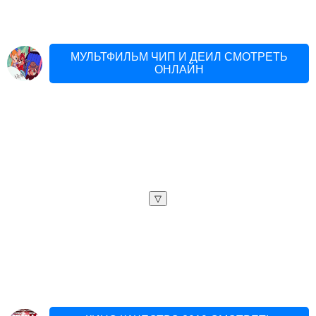
МУЛЬТФИЛЬМ ЧИП И ДЕИЛ СМОТРЕТЬ
ОНЛАЙН
▽