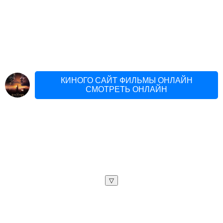
КИНОГО САЙТ ФИЛЬМЫ ОНЛАЙН
СМОТРЕТЬ ОНЛАЙН
▽