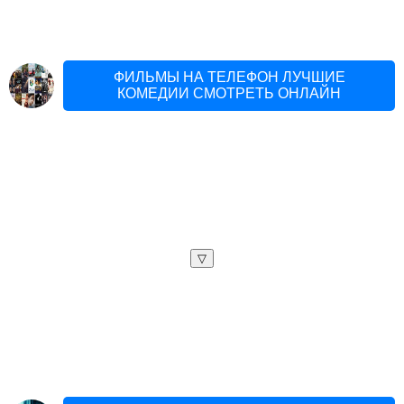
ФИЛЬМЫ НА ТЕЛЕФОН ЛУЧШИЕ
КОМЕДИИ СМОТРЕТЬ ОНЛАЙН
▽