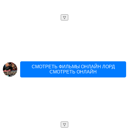
▽
СМОТРЕТЬ ФИЛЬМЫ ОНЛАЙН ЛОРД
СМОТРЕТЬ ОНЛАЙН
▽