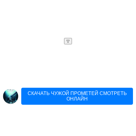
▽
СКАЧАТЬ ЧУЖОЙ ПРОМЕТЕЙ СМОТРЕТЬ
ОНЛАЙН