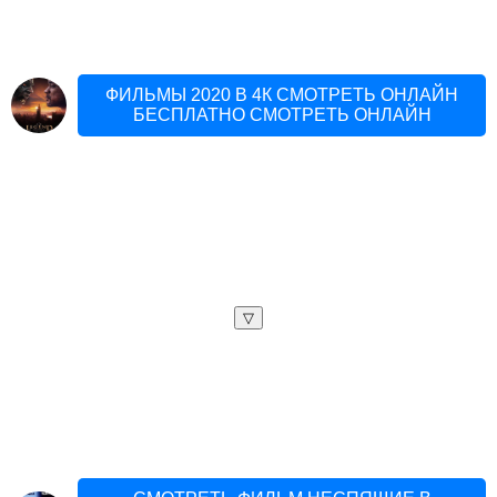
ФИЛЬМЫ 2020 В 4К СМОТРЕТЬ ОНЛАЙН
БЕСПЛАТНО СМОТРЕТЬ ОНЛАЙН
▽