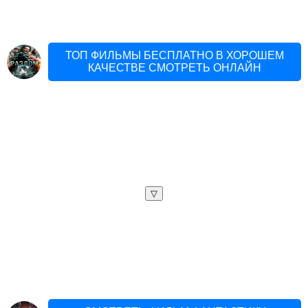
ТОП ФИЛЬМЫ БЕСПЛАТНО В ХОРОШЕМ
КАЧЕСТВЕ СМОТРЕТЬ ОНЛАЙН
▽