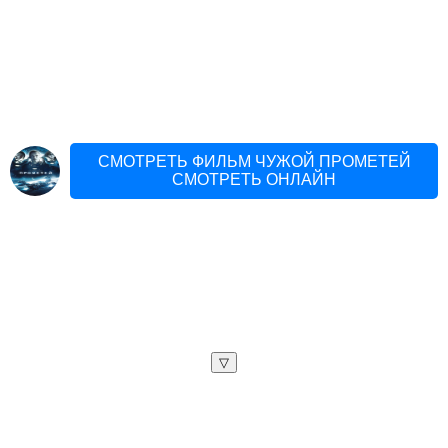
СМОТРЕТЬ ФИЛЬМ ЧУЖОЙ ПРОМЕТЕЙ
СМОТРЕТЬ ОНЛАЙН
▽