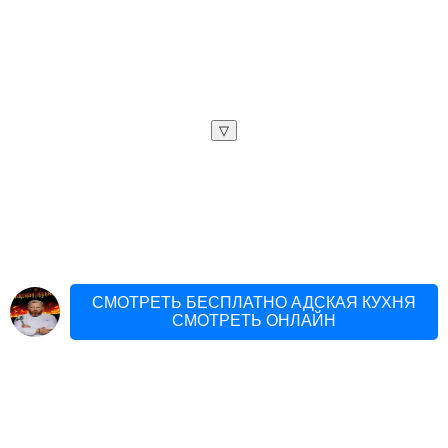
▽
СМОТРЕТЬ БЕСПЛАТНО АДСКАЯ КУХНЯ
СМОТРЕТЬ ОНЛАЙН