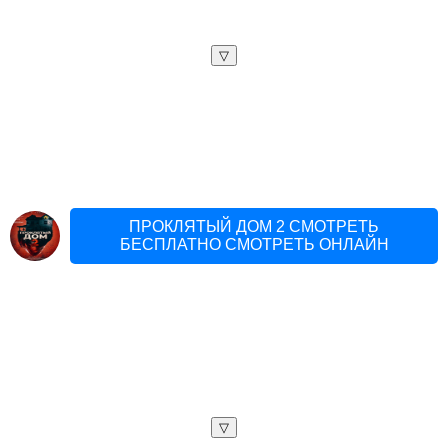
▽
ПРОКЛЯТЫЙ ДОМ 2 СМОТРЕТЬ
БЕСПЛАТНО СМОТРЕТЬ ОНЛАЙН
▽