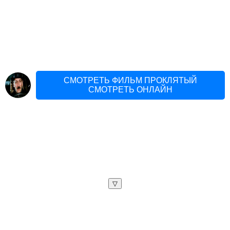
СМОТРЕТЬ ФИЛЬМ ПРОКЛЯТЫЙ
СМОТРЕТЬ ОНЛАЙН
▽