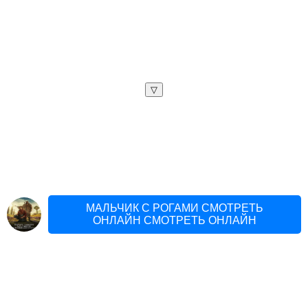
▽
МАЛЬЧИК С РОГАМИ СМОТРЕТЬ
ОНЛАЙН СМОТРЕТЬ ОНЛАЙН