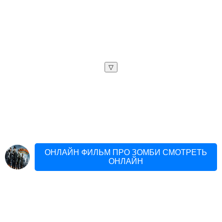
▽
ОНЛАЙН ФИЛЬМ ПРО ЗОМБИ СМОТРЕТЬ
ОНЛАЙН