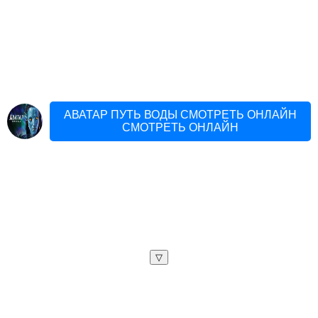
АВАТАР ПУТЬ ВОДЫ СМОТРЕТЬ ОНЛАЙН
СМОТРЕТЬ ОНЛАЙН
▽