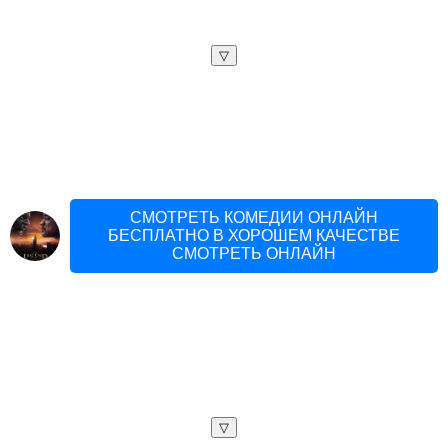
▽
СМОТРЕТЬ КОМЕДИИ ОНЛАЙН
БЕСПЛАТНО В ХОРОШЕМ КАЧЕСТВЕ
СМОТРЕТЬ ОНЛАЙН
▽