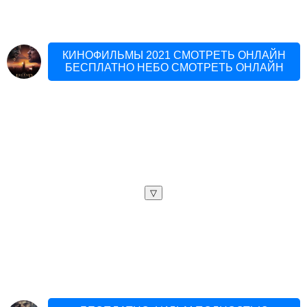
КИНОФИЛЬМЫ 2021 СМОТРЕТЬ ОНЛАЙН
БЕСПЛАТНО НЕБО СМОТРЕТЬ ОНЛАЙН
▽