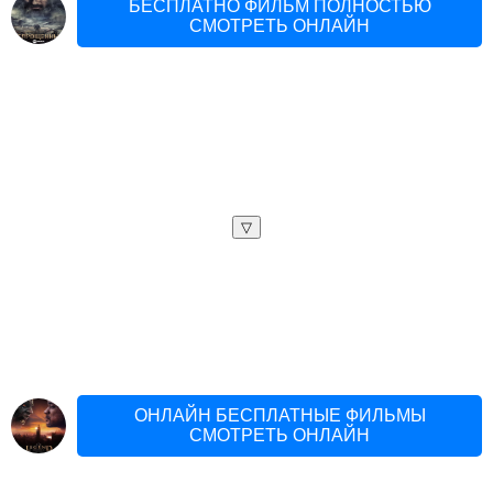
БЕСПЛАТНО ФИЛЬМ ПОЛНОСТЬЮ
СМОТРЕТЬ ОНЛАЙН
▽
ОНЛАЙН БЕСПЛАТНЫЕ ФИЛЬМЫ
СМОТРЕТЬ ОНЛАЙН