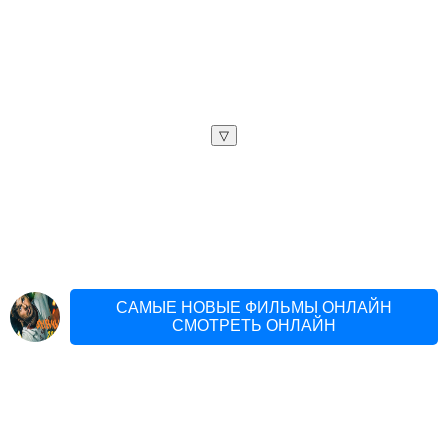
▽
САМЫЕ НОВЫЕ ФИЛЬМЫ ОНЛАЙН
СМОТРЕТЬ ОНЛАЙН