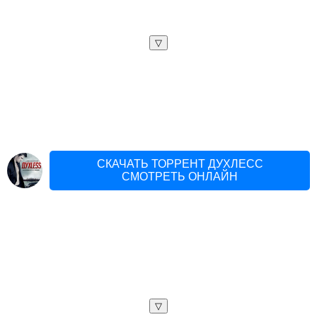
▽
СКАЧАТЬ ТОРРЕНТ ДУХЛЕСС
СМОТРЕТЬ ОНЛАЙН
▽