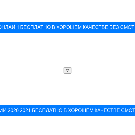
ОНЛАЙН БЕСПЛАТНО В ХОРОШЕМ КАЧЕСТВЕ БЕЗ СМО
▽
ИИ 2020 2021 БЕСПЛАТНО В ХОРОШЕМ КАЧЕСТВЕ СМО