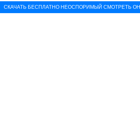
СКАЧАТЬ БЕСПЛАТНО НЕОСПОРИМЫЙ СМОТРЕТЬ О
▽
МОТРЕТЬ ОНЛАЙН С ХОРОШИМ ПЕРЕВОДОМ СМОТРЕТ
▽