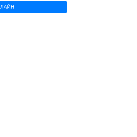
НЛАЙН
Ь ОНЛАЙН