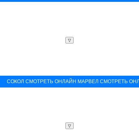
▽
СОКОЛ СМОТРЕТЬ ОНЛАЙН МАРВЕЛ СМОТРЕТЬ ОН
▽