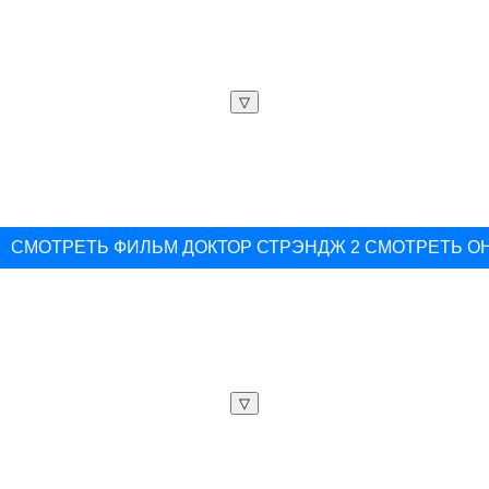
▽
СМОТРЕТЬ ФИЛЬМ ДОКТОР СТРЭНДЖ 2 СМОТРЕТЬ О
▽