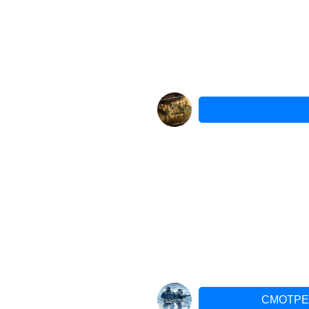
СМОТРЕ