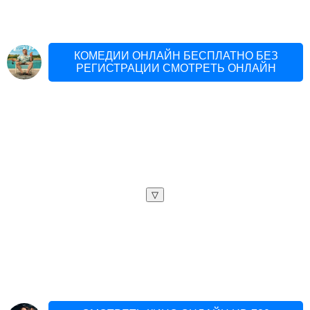
КОМЕДИИ ОНЛАЙН БЕСПЛАТНО БЕЗ
РЕГИСТРАЦИИ СМОТРЕТЬ ОНЛАЙН
▽