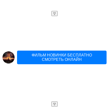
▽
ФИЛЬМ НОВИНКИ БЕСПЛАТНО
СМОТРЕТЬ ОНЛАЙН
▽