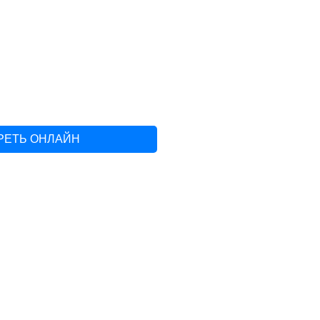
РЕТЬ ОНЛАЙН