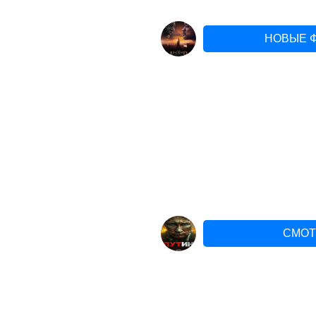
НОВЫЕ 
СМОТ