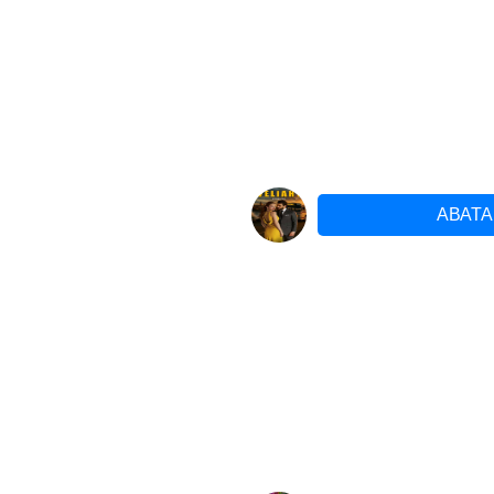
АВАТА