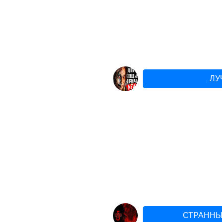
ЛУ
СТРАННЫ