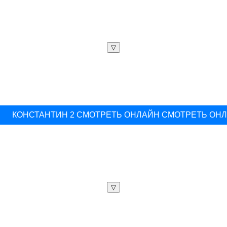
▽
КОНСТАНТИН 2 СМОТРЕТЬ ОНЛАЙН СМОТРЕТЬ ОН
▽