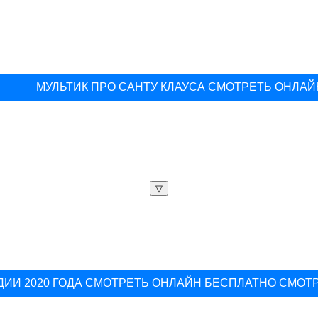
МУЛЬТИК ПРО САНТУ КЛАУСА СМОТРЕТЬ ОНЛАЙ
▽
ДИИ 2020 ГОДА СМОТРЕТЬ ОНЛАЙН БЕСПЛАТНО СМОТ