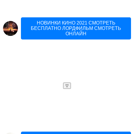
НОВИНКИ КИНО 2021 СМОТРЕТЬ
БЕСПЛАТНО ЛОРДФИЛЬМ СМОТРЕТЬ
ОНЛАЙН
▽