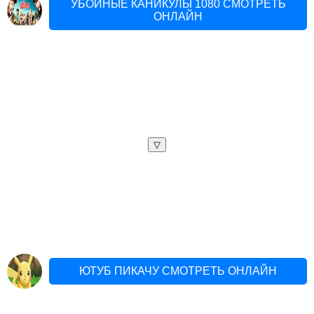
УБОЙНЫЕ КАНИКУЛЫ 1080 СМОТРЕТЬ
ОНЛАЙН
▽
ЮТУБ ПИКАЧУ СМОТРЕТЬ ОНЛАЙН