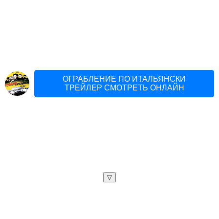
ОГРАБЛЕНИЕ ПО ИТАЛЬЯНСКИ
ТРЕЙЛЕР СМОТРЕТЬ ОНЛАЙН
▽