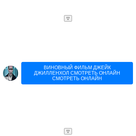
▽
ВИНОВНЫЙ ФИЛЬМ ДЖЕЙК
ДЖИЛЛЕНХОЛ СМОТРЕТЬ ОНЛАЙН
СМОТРЕТЬ ОНЛАЙН
▽