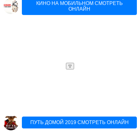
КИНО НА МОБИЛЬНОМ СМОТРЕТЬ
ОНЛАЙН
▽
ПУТЬ ДОМОЙ 2019 СМОТРЕТЬ ОНЛАЙН