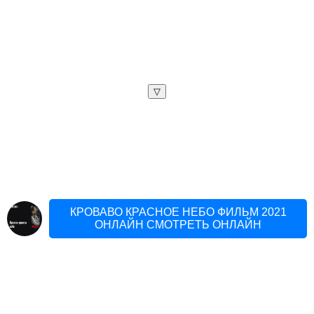
▽
КРОВАВО КРАСНОЕ НЕБО ФИЛЬМ 2021
ОНЛАЙН СМОТРЕТЬ ОНЛАЙН