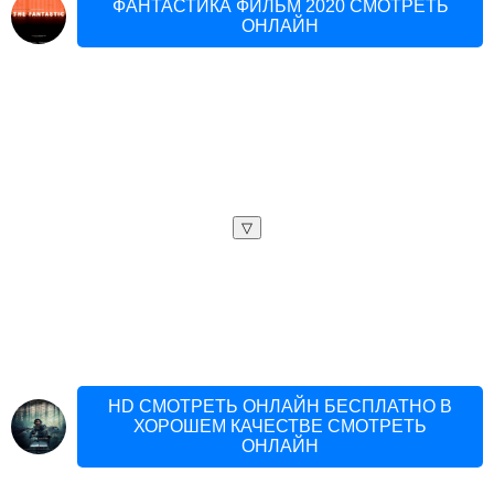
ФАНТАСТИКА ФИЛЬМ 2020 СМОТРЕТЬ
ОНЛАЙН
▽
HD СМОТРЕТЬ ОНЛАЙН БЕСПЛАТНО В
ХОРОШЕМ КАЧЕСТВЕ СМОТРЕТЬ
ОНЛАЙН