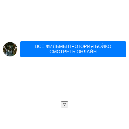
ВСЕ ФИЛЬМЫ ПРО ЮРИЯ БОЙКО
СМОТРЕТЬ ОНЛАЙН
▽