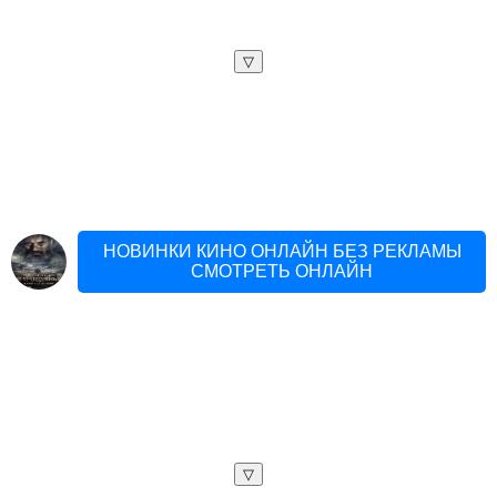
▽
НОВИНКИ КИНО ОНЛАЙН БЕЗ РЕКЛАМЫ
СМОТРЕТЬ ОНЛАЙН
▽