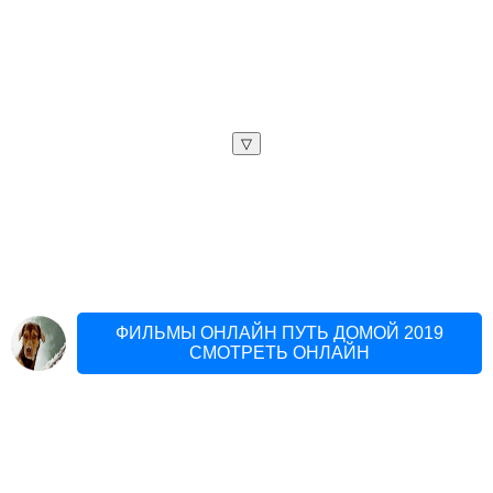
▽
ФИЛЬМЫ ОНЛАЙН ПУТЬ ДОМОЙ 2019
СМОТРЕТЬ ОНЛАЙН