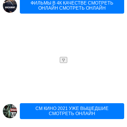
ФИЛЬМЫ В 4К КАЧЕСТВЕ СМОТРЕТЬ
ОНЛАЙН СМОТРЕТЬ ОНЛАЙН
▽
СМ КИНО 2021 УЖЕ ВЫШЕДШИЕ
СМОТРЕТЬ ОНЛАЙН