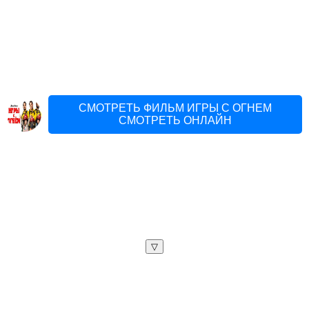
СМОТРЕТЬ ФИЛЬМ ИГРЫ С ОГНЕМ
СМОТРЕТЬ ОНЛАЙН
▽