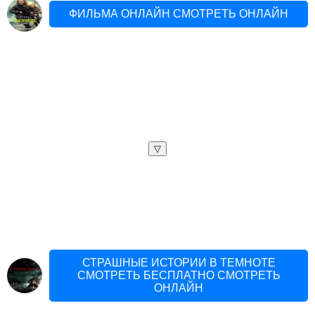
ФИЛЬМА ОНЛАЙН СМОТРЕТЬ ОНЛАЙН
▽
СТРАШНЫЕ ИСТОРИИ В ТЕМНОТЕ
СМОТРЕТЬ БЕСПЛАТНО СМОТРЕТЬ
ОНЛАЙН