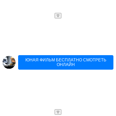
▽
ЮНАЯ ФИЛЬМ БЕСПЛАТНО СМОТРЕТЬ
ОНЛАЙН
▽