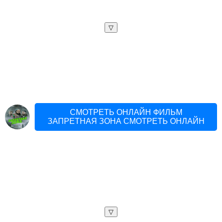
▽
СМОТРЕТЬ ОНЛАЙН ФИЛЬМ
ЗАПРЕТНАЯ ЗОНА СМОТРЕТЬ ОНЛАЙН
▽