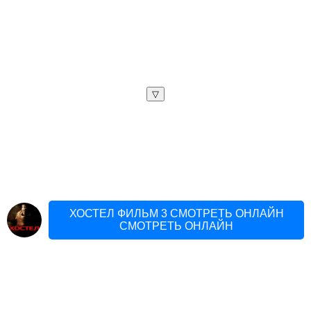
▽
ХОСТЕЛ ФИЛЬМ 3 СМОТРЕТЬ ОНЛАЙН
СМОТРЕТЬ ОНЛАЙН