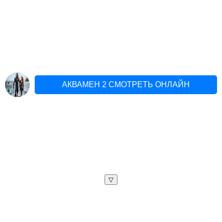
АКВАМЕН 2 СМОТРЕТЬ ОНЛАЙН
▽