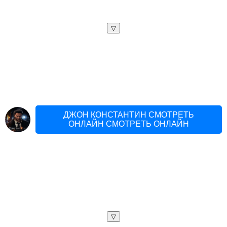
▽
ДЖОН КОНСТАНТИН СМОТРЕТЬ
ОНЛАЙН СМОТРЕТЬ ОНЛАЙН
▽