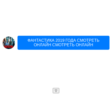
ФАНТАСТИКА 2019 ГОДА СМОТРЕТЬ
ОНЛАЙН СМОТРЕТЬ ОНЛАЙН
▽