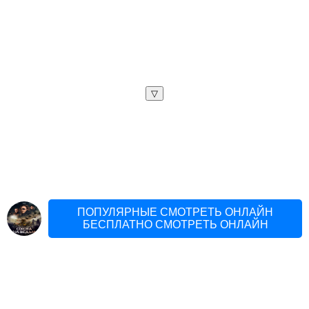
▽
ПОПУЛЯРНЫЕ СМОТРЕТЬ ОНЛАЙН
БЕСПЛАТНО СМОТРЕТЬ ОНЛАЙН