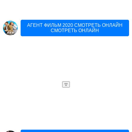
АГЕНТ ФИЛЬМ 2020 СМОТРЕТЬ ОНЛАЙН
СМОТРЕТЬ ОНЛАЙН
▽