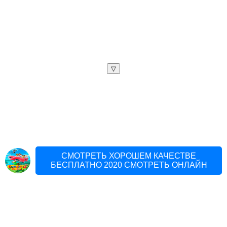
▽
СМОТРЕТЬ ХОРОШЕМ КАЧЕСТВЕ
БЕСПЛАТНО 2020 СМОТРЕТЬ ОНЛАЙН