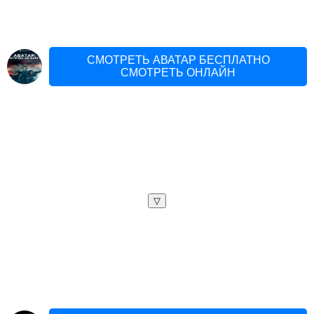
СМОТРЕТЬ АВАТАР БЕСПЛАТНО
СМОТРЕТЬ ОНЛАЙН
▽