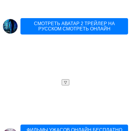
СМОТРЕТЬ АВАТАР 2 ТРЕЙЛЕР НА
РУССКОМ СМОТРЕТЬ ОНЛАЙН
▽
ФИЛЬМЫ УЖАСОВ ОНЛАЙН БЕСПЛАТНО