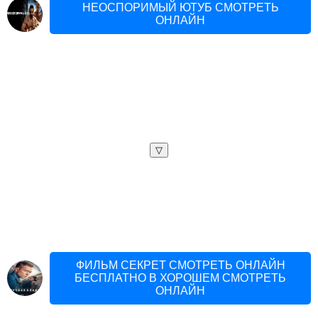
НЕОСПОРИМЫЙ ЮТУБ СМОТРЕТЬ
ОНЛАЙН
▽
ФИЛЬМ СЕКРЕТ СМОТРЕТЬ ОНЛАЙН
БЕСПЛАТНО В ХОРОШЕМ СМОТРЕТЬ
ОНЛАЙН