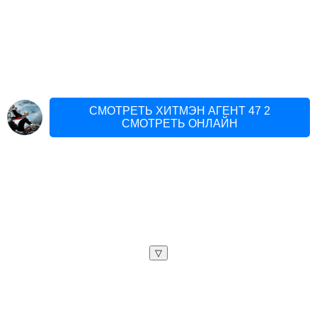
СМОТРЕТЬ ХИТМЭН АГЕНТ 47 2
СМОТРЕТЬ ОНЛАЙН
▽