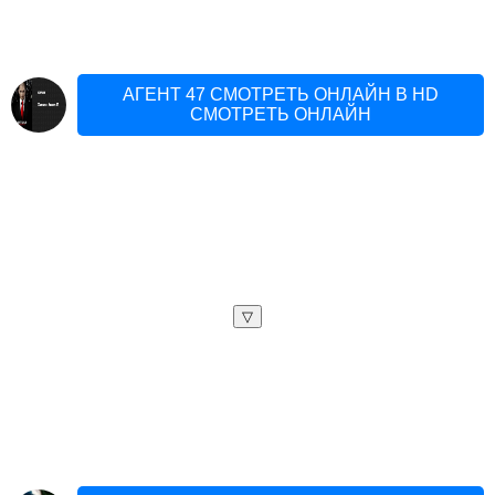
АГЕНТ 47 СМОТРЕТЬ ОНЛАЙН В HD
СМОТРЕТЬ ОНЛАЙН
▽