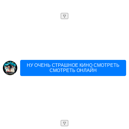
▽
НУ ОЧЕНЬ СТРАШНОЕ КИНО СМОТРЕТЬ
СМОТРЕТЬ ОНЛАЙН
▽