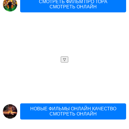
СМОТРЕТЬ ФИЛЬМ ПРО ТОРА
СМОТРЕТЬ ОНЛАЙН
▽
НОВЫЕ ФИЛЬМЫ ОНЛАЙН КАЧЕСТВО
СМОТРЕТЬ ОНЛАЙН