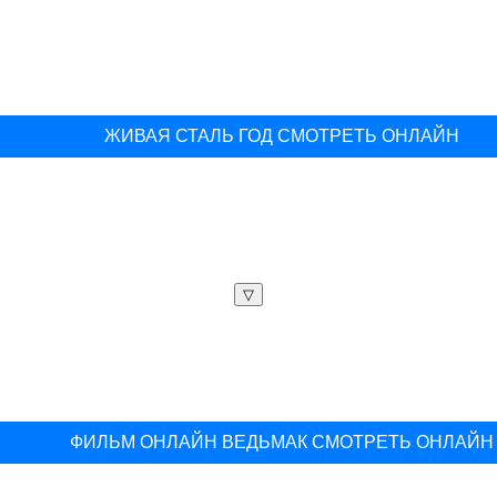
ЖИВАЯ СТАЛЬ ГОД СМОТРЕТЬ ОНЛАЙН
▽
ФИЛЬМ ОНЛАЙН ВЕДЬМАК СМОТРЕТЬ ОНЛАЙН