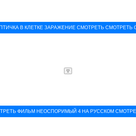
ПТИЧКА В КЛЕТКЕ ЗАРАЖЕНИЕ СМОТРЕТЬ СМОТРЕТЬ
▽
ТРЕТЬ ФИЛЬМ НЕОСПОРИМЫЙ 4 НА РУССКОМ СМОТР