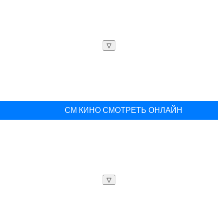
▽
СМ КИНО СМОТРЕТЬ ОНЛАЙН
▽