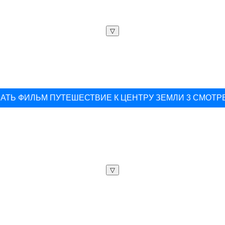
▽
ЧАТЬ ФИЛЬМ ПУТЕШЕСТВИЕ К ЦЕНТРУ ЗЕМЛИ 3 СМОТР
▽