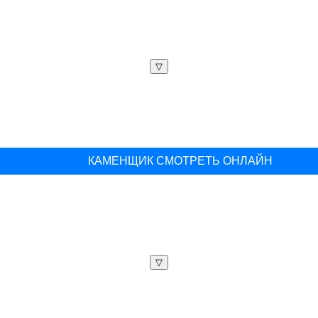
▽
КАМЕНЩИК СМОТРЕТЬ ОНЛАЙН
▽