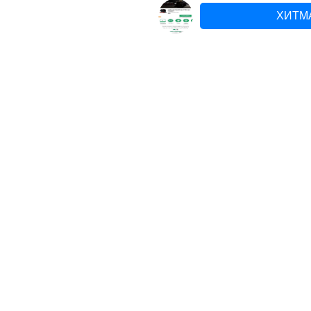
ХИТМ
ФИ