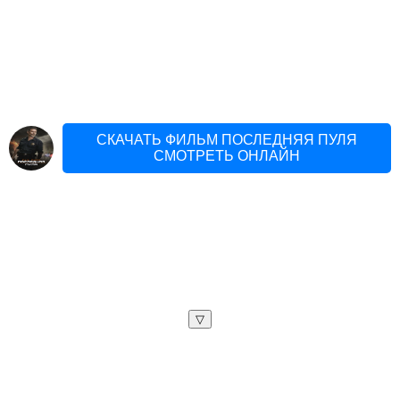
СКАЧАТЬ ФИЛЬМ ПОСЛЕДНЯЯ ПУЛЯ
СМОТРЕТЬ ОНЛАЙН
▽