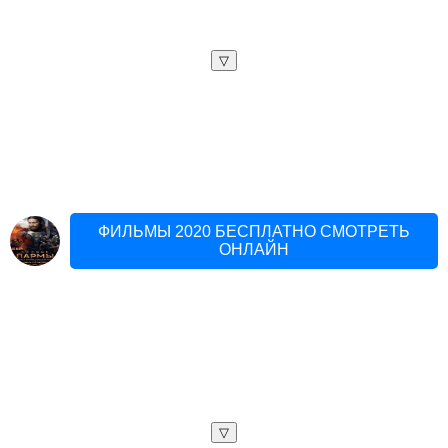
▽
ФИЛЬМЫ 2020 БЕСПЛАТНО СМОТРЕТЬ
ОНЛАЙН
▽