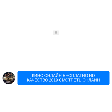
▽
КИНО ОНЛАЙН БЕСПЛАТНО HD
КАЧЕСТВО 2019 СМОТРЕТЬ ОНЛАЙН