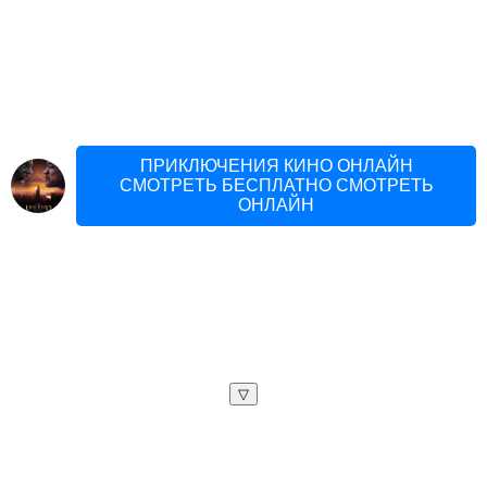
ПРИКЛЮЧЕНИЯ КИНО ОНЛАЙН
СМОТРЕТЬ БЕСПЛАТНО СМОТРЕТЬ
ОНЛАЙН
▽