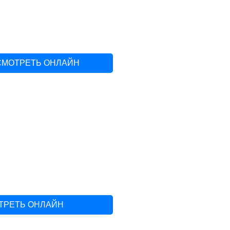
СМОТРЕТЬ ОНЛАЙН
ТРЕТЬ ОНЛАЙН