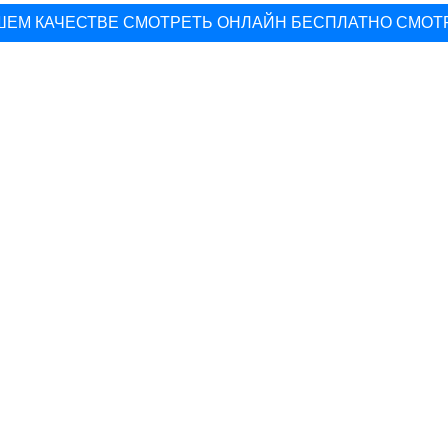
ШЕМ КАЧЕСТВЕ СМОТРЕТЬ ОНЛАЙН БЕСПЛАТНО СМОТ
▽
НОВЫЕ ФИЛЬМЫ СМОТРЕТЬ ОНЛАЙН СМОТРЕТЬ ОН
▽