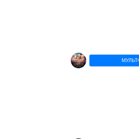
МУЛЬТ