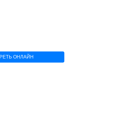
ТРЕТЬ ОНЛАЙН