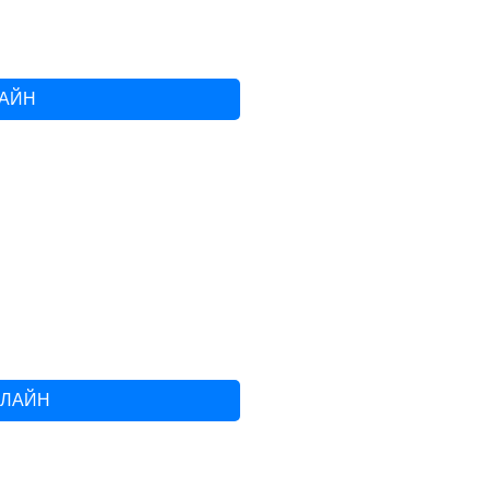
ЛАЙН
НЛАЙН