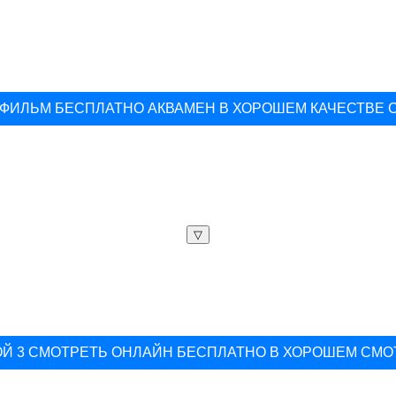
ФИЛЬМ БЕСПЛАТНО АКВАМЕН В ХОРОШЕМ КАЧЕСТВЕ 
▽
Й 3 СМОТРЕТЬ ОНЛАЙН БЕСПЛАТНО В ХОРОШЕМ СМО