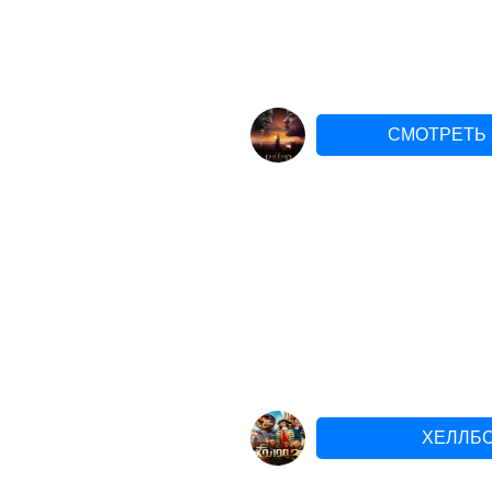
СМОТРЕТЬ 
ХЕЛЛБО