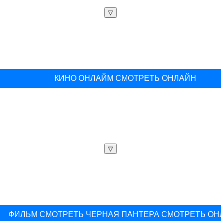
▽
КИНО ОНЛАЙМ СМОТРЕТЬ ОНЛАЙН
▽
ФИЛЬМ СМОТРЕТЬ ЧЕРНАЯ ПАНТЕРА СМОТРЕТЬ О