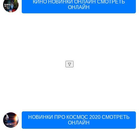
КИНО НОВИНКИ ОНЛАЙН СМОТРЕТЬ
ОНЛАЙН
▽
НОВИНКИ ПРО КОСМОС 2020 СМОТРЕТЬ
ОНЛАЙН