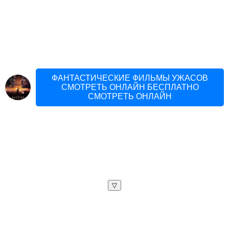
ФАНТАСТИЧЕСКИЕ ФИЛЬМЫ УЖАСОВ
СМОТРЕТЬ ОНЛАЙН БЕСПЛАТНО
СМОТРЕТЬ ОНЛАЙН
▽