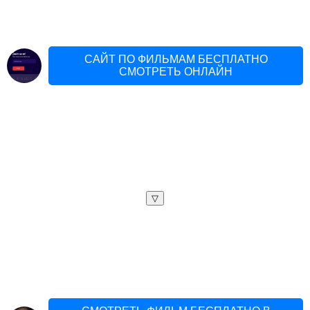
САЙТ ПО ФИЛЬМАМ БЕСПЛАТНО
СМОТРЕТЬ ОНЛАЙН
▽