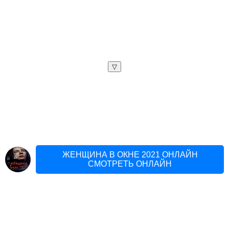
▽
ЖЕНЩИНА В ОКНЕ 2021 ОНЛАЙН
СМОТРЕТЬ ОНЛАЙН