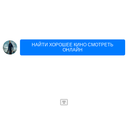
НАЙТИ ХОРОШЕЕ КИНО СМОТРЕТЬ
ОНЛАЙН
▽