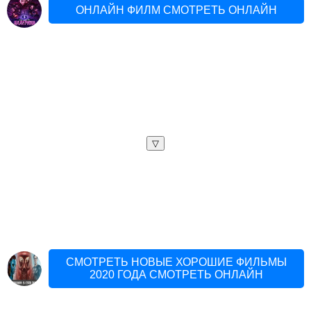
ОНЛАЙН ФИЛМ СМОТРЕТЬ ОНЛАЙН
▽
СМОТРЕТЬ НОВЫЕ ХОРОШИЕ ФИЛЬМЫ
2020 ГОДА СМОТРЕТЬ ОНЛАЙН