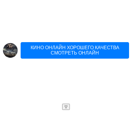
КИНО ОНЛАЙН ХОРОШЕГО КАЧЕСТВА
СМОТРЕТЬ ОНЛАЙН
▽