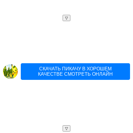
▽
СКАЧАТЬ ПИКАЧУ В ХОРОШЕМ
КАЧЕСТВЕ СМОТРЕТЬ ОНЛАЙН
▽