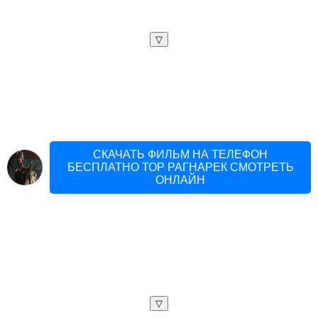
▽
СКАЧАТЬ ФИЛЬМ НА ТЕЛЕФОН
БЕСПЛАТНО ТОР РАГНАРЕК СМОТРЕТЬ
ОНЛАЙН
▽