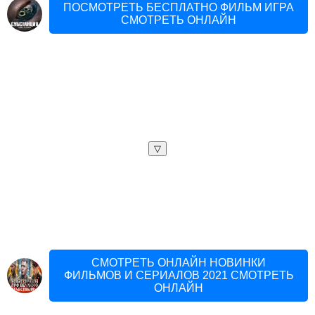
ПОСМОТРЕТЬ БЕСПЛАТНО ФИЛЬМ ИГРА
СМОТРЕТЬ ОНЛАЙН
▽
СМОТРЕТЬ ОНЛАЙН НОВИНКИ
ФИЛЬМОВ И СЕРИАЛОВ 2021 СМОТРЕТЬ
ОНЛАЙН