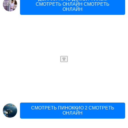
СМОТРЕТЬ ОНЛАЙН СМОТРЕТЬ
ОНЛАЙН
▽
СМОТРЕТЬ ПИНОККИО 2 СМОТРЕТЬ
ОНЛАЙН