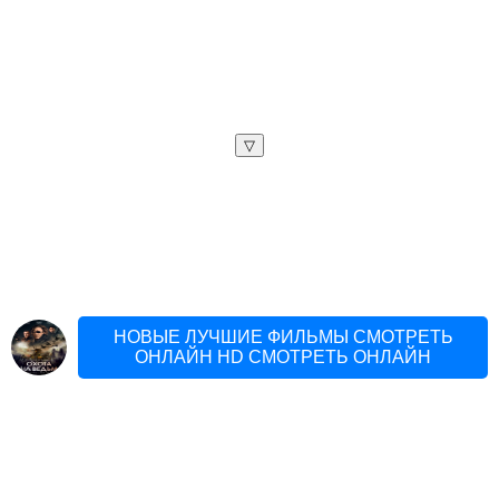
▽
НОВЫЕ ЛУЧШИЕ ФИЛЬМЫ СМОТРЕТЬ
ОНЛАЙН HD СМОТРЕТЬ ОНЛАЙН