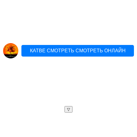
КАТВЕ СМОТРЕТЬ СМОТРЕТЬ ОНЛАЙН
▽