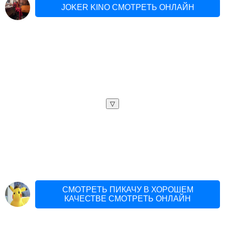
JOKER KINO СМОТРЕТЬ ОНЛАЙН
▽
СМОТРЕТЬ ПИКАЧУ В ХОРОШЕМ
КАЧЕСТВЕ СМОТРЕТЬ ОНЛАЙН