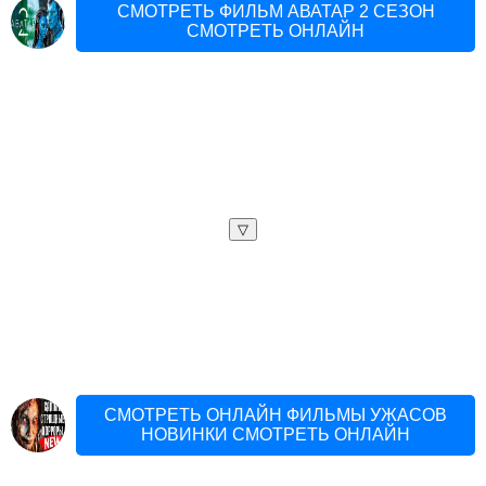
СМОТРЕТЬ ФИЛЬМ АВАТАР 2 СЕЗОН
СМОТРЕТЬ ОНЛАЙН
▽
СМОТРЕТЬ ОНЛАЙН ФИЛЬМЫ УЖАСОВ
НОВИНКИ СМОТРЕТЬ ОНЛАЙН