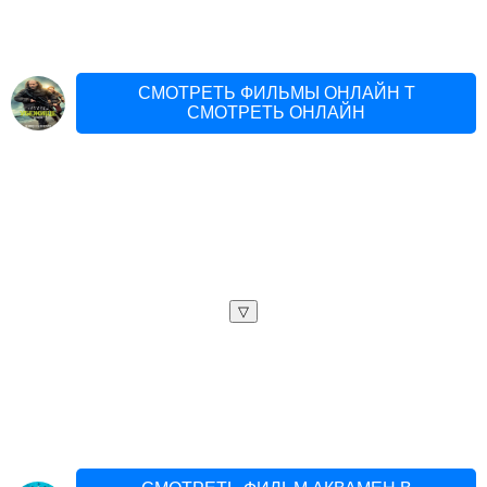
СМОТРЕТЬ ФИЛЬМЫ ОНЛАЙН Т
СМОТРЕТЬ ОНЛАЙН
▽