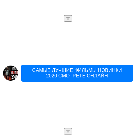
▽
САМЫЕ ЛУЧШИЕ ФИЛЬМЫ НОВИНКИ
2020 СМОТРЕТЬ ОНЛАЙН
▽