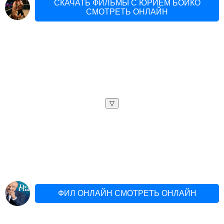
СКАЧАТЬ ФИЛЬМЫ С ЮРИЕМ БОЙКО
СМОТРЕТЬ ОНЛАЙН
▽
ФИЛ ОНЛАЙН СМОТРЕТЬ ОНЛАЙН