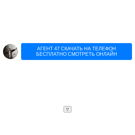
АГЕНТ 47 СКАЧАТЬ НА ТЕЛЕФОН
БЕСПЛАТНО СМОТРЕТЬ ОНЛАЙН
▽