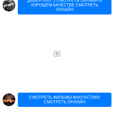
ДИВЕРГЕНТ 1 СМОТРЕТЬ ОНЛАЙН В
ХОРОШЕМ КАЧЕСТВЕ СМОТРЕТЬ
ОНЛАЙН
▽
СМОТРЕТЬ ФИЛЬМЫ ФАНТАСТИКУ
СМОТРЕТЬ ОНЛАЙН