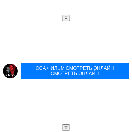
▽
ОСА ФИЛЬМ СМОТРЕТЬ ОНЛАЙН
СМОТРЕТЬ ОНЛАЙН
▽