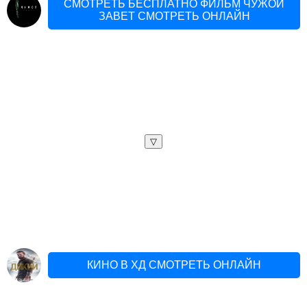
СМОТРЕТЬ БЕСПЛАТНО ФИЛЬМ ЧУЖОЙ
ЗАВЕТ СМОТРЕТЬ ОНЛАЙН
▽
КИНО В ХД СМОТРЕТЬ ОНЛАЙН