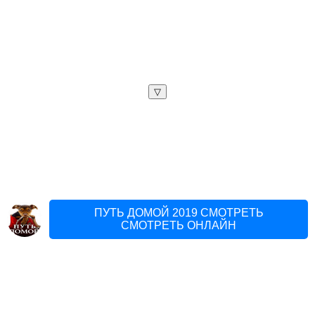
▽
ПУТЬ ДОМОЙ 2019 СМОТРЕТЬ
СМОТРЕТЬ ОНЛАЙН