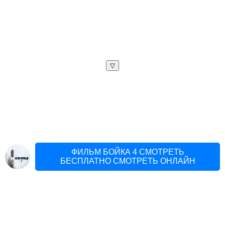
▽
ФИЛЬМ БОЙКА 4 СМОТРЕТЬ
БЕСПЛАТНО СМОТРЕТЬ ОНЛАЙН