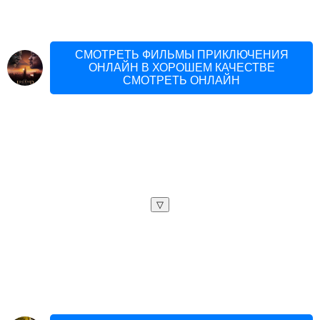
СМОТРЕТЬ ФИЛЬМЫ ПРИКЛЮЧЕНИЯ
ОНЛАЙН В ХОРОШЕМ КАЧЕСТВЕ
СМОТРЕТЬ ОНЛАЙН
▽