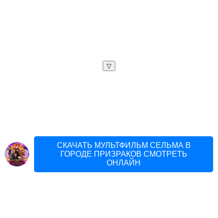
▽
СКАЧАТЬ МУЛЬТФИЛЬМ СЕЛЬМА В
ГОРОДЕ ПРИЗРАКОВ СМОТРЕТЬ
ОНЛАЙН